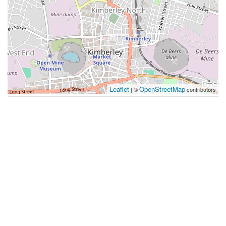
Leaflet
OpenStreetMap
| ©
contributors